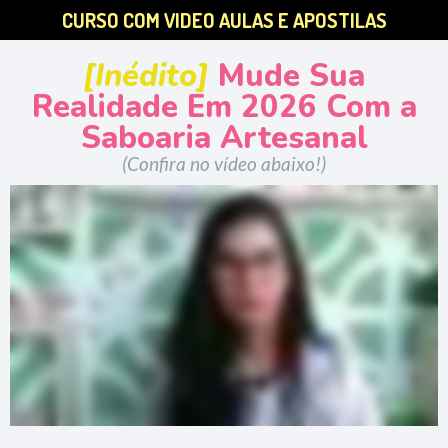
CURSO COM VIDEO AULAS E APOSTILAS
[Inédito]
Mude Sua
Realidade Em 2026 Com a
Saboaria Artesanal
(Confira no vídeo abaixo!)